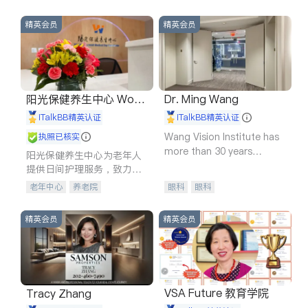
精英会员
精英会员
阳光保健养生中心 World
Dr. Ming Wang
shine
iTalkBB精英认证
iTalkBB精英认证
Wang Vision Institute has
执照已核实
more than 30 years
阳光保健养生中心为老年人
experience in
提供日间护理服务，致力于
通过持续的护理创新来有效
老年中心
养老院
眼科
眼科
提升老年人的生活质量。
精英会员
精英会员
VSA Future 教育学院
Tracy Zhang