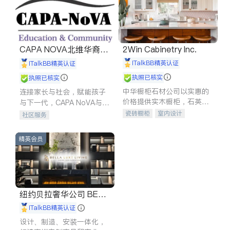
索赔
律师-其它
保释
CAPA NOVA北维华裔家
2Win Cabinetry Inc.
长会
iTalkBB精英认证
iTalkBB精英认证
执照已核实
执照已核实
中华橱柜石材公司以实惠的
连接家长与社会，赋能孩子
价格提供实木橱柜，石英石
与下一代，CAPA NoVA与您
台面，多种优质不锈钢水
携手建设包容、公平、充满
瓷砖橱柜
室内设计
社区服务
槽、水龙头与抽油烟机。品
希望的社区。
建筑设计
卫浴洁具
质厨房，家的选择。
室内装修
精英会员
纽约贝拉奢华公司 BELL
A LUXE
iTalkBB精英认证
设计、制造、安装一体化，