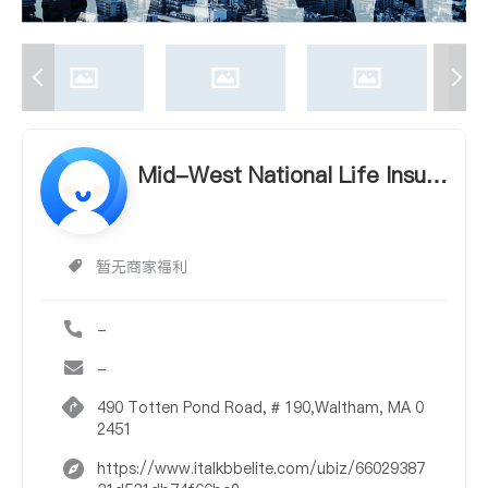
Mid-West National Life Insura
nce Company - Hin Mui Wan
Mid-West National Life Insura
暂无商家福利
nce Company - Hin Mui Wan
-
-
490 Totten Pond Road, # 190,Waltham, MA 0
2451
https://www.italkbbelite.com/ubiz/66029387