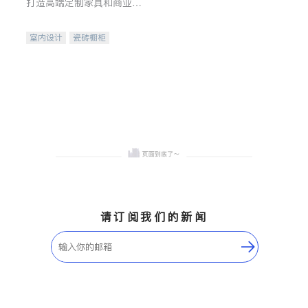
打造高端定制家具和商业空
间
室内设计
瓷砖橱柜
卫浴洁具
地板建材
售前软装staging
室内装修
请订阅我们的新闻