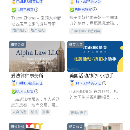
iTalkBB精英认证
iTalkBB精英认证
执照已核实
执照已核实
孩子美好的未来始于早期能
Tracy Zhang - 引领大华府
力的培养，用愿景激发孩子
地区房产之旅的资深专家
的学习潜力和动力。理念：
地产经纪
地产经纪
升学顾问/课后辅导
拥有成长型心态是成功的基
地产投资
商业地产
石。
商铺租售
开发商建商
精英会员
精英会员
爱法律师事务所
美国活动/折扣小助手
iTalkBB精英认证
iTalkBB精英认证
iTalkBB精英 官方账号。您
执照已核实
的美国生活福利播报员，精
一站式法律服务，华人首选.
选独家折扣、本地活动与专
房东房客、地产交易、意外
业讲座，第一时间享受您的
伤害、车祸重伤、商业诉
人身伤害
移民
刑事
活动/折扣
专属福利。
讼、商标注册、移民信托、
车祸理赔
民事
房地产
建筑合同、刑事案件全包办
信托/遗嘱
商业
商标注册
精英会员
精英会员