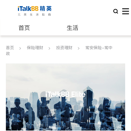
首页
生活
医生
律师
首页
保险理财
投资理财
常安保险-常中
政
保险理财
房地产租售
建筑装修
教育
养老
非盈利组织