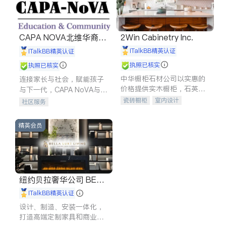
CAPA NOVA北维华裔家
2Win Cabinetry Inc.
长会
iTalkBB精英认证
iTalkBB精英认证
执照已核实
执照已核实
中华橱柜石材公司以实惠的
连接家长与社会，赋能孩子
价格提供实木橱柜，石英石
与下一代，CAPA NoVA与您
台面，多种优质不锈钢水
携手建设包容、公平、充满
瓷砖橱柜
室内设计
社区服务
槽、水龙头与抽油烟机。品
希望的社区。
建筑设计
卫浴洁具
质厨房，家的选择。
室内装修
精英会员
纽约贝拉奢华公司 BELL
A LUXE
iTalkBB精英认证
设计、制造、安装一体化，
打造高端定制家具和商业空