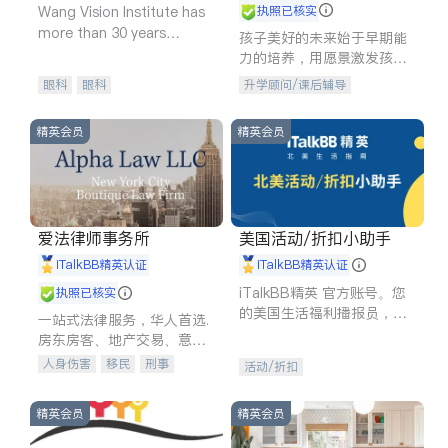
Wang Vision Institute has
执照已核实
more than 30 years
孩子美好的未来始于早期能
experience in
力的培养，用愿景激发孩子
的学习潜力和动力。理念：
眼科
眼科
升学顾问/课后辅导
拥有成长型心态是成功的基
石。
精英会员
精英会员
爱法律师事务所
美国活动/折扣小助手
iTalkBB精英认证
iTalkBB精英认证
iTalkBB精英 官方账号。您
执照已核实
的美国生活福利播报员，精
一站式法律服务，华人首选.
选独家折扣、本地活动与专
房东房客、地产交易、意外
业讲座，第一时间享受您的
伤害、车祸重伤、商业诉
人身伤害
移民
刑事
活动/折扣
专属福利。
讼、商标注册、移民信托、
车祸理赔
民事
房地产
建筑合同、刑事案件全包办
信托/遗嘱
商业
商标注册
精英会员
精英会员
索赔
律师-其它
保释