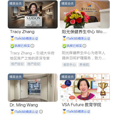
精英会员
精英会员
Tracy Zhang
阳光保健养生中心 World
shine
iTalkBB精英认证
iTalkBB精英认证
执照已核实
执照已核实
阳光保健养生中心为老年人
Tracy Zhang - 引领大华府
提供日间护理服务，致力于
地区房产之旅的资深专家
通过持续的护理创新来有效
地产经纪
地产经纪
老年中心
养老院
提升老年人的生活质量。
地产投资
商业地产
商铺租售
开发商建商
精英会员
精英会员
VSA Future 教育学院
Dr. Ming Wang
iTalkBB精英认证
iTalkBB精英认证