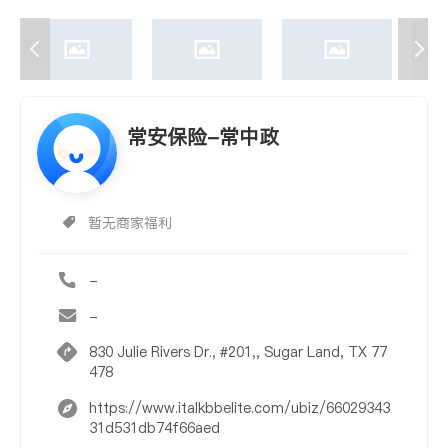
常安保险-常中政
暂无商家福利
-
-
830 Julie Rivers Dr., #201,, Sugar Land, TX 77
478
https://www.italkbbelite.com/ubiz/66029343
31d531db74f66aed