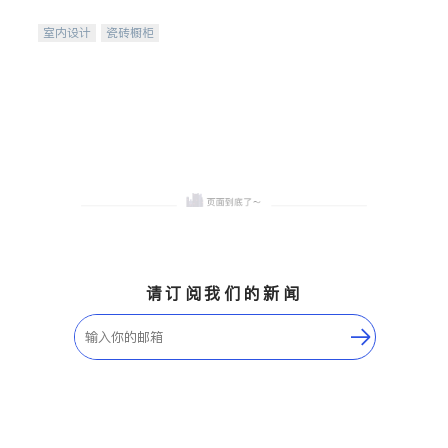
间
室内设计
瓷砖橱柜
卫浴洁具
地板建材
售前软装staging
室内装修
请订阅我们的新闻