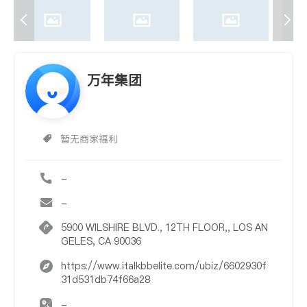
万年集团
暂无商家福利
-
-
5900 WILSHIRE BLVD., 12TH FLOOR,, LOS AN
GELES, CA 90036
https://www.italkbbelite.com/ubiz/6602930f
31d531db74f66a28
-