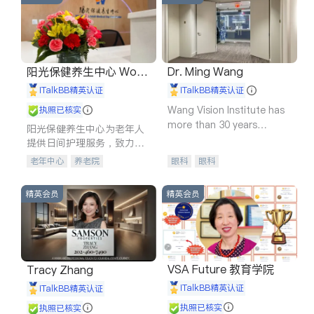
阳光保健养生中心 World
Dr. Ming Wang
shine
iTalkBB精英认证
iTalkBB精英认证
Wang Vision Institute has
执照已核实
more than 30 years
阳光保健养生中心为老年人
experience in
提供日间护理服务，致力于
通过持续的护理创新来有效
老年中心
养老院
眼科
眼科
提升老年人的生活质量。
精英会员
精英会员
VSA Future 教育学院
Tracy Zhang
iTalkBB精英认证
iTalkBB精英认证
执照已核实
执照已核实