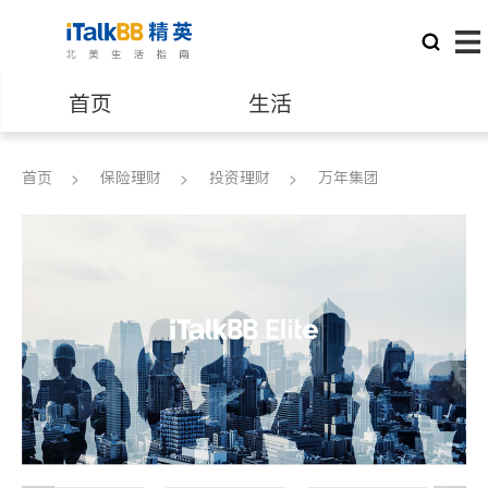
首页
生活
医生
律师
首页
保险理财
投资理财
万年集团
保险理财
房地产租售
建筑装修
教育
养老
非盈利组织