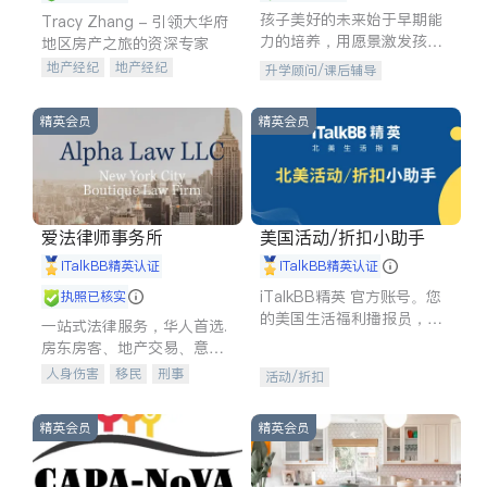
孩子美好的未来始于早期能
Tracy Zhang - 引领大华府
力的培养，用愿景激发孩子
地区房产之旅的资深专家
的学习潜力和动力。理念：
地产经纪
地产经纪
升学顾问/课后辅导
拥有成长型心态是成功的基
地产投资
商业地产
石。
商铺租售
开发商建商
精英会员
精英会员
爱法律师事务所
美国活动/折扣小助手
iTalkBB精英认证
iTalkBB精英认证
iTalkBB精英 官方账号。您
执照已核实
的美国生活福利播报员，精
一站式法律服务，华人首选.
选独家折扣、本地活动与专
房东房客、地产交易、意外
业讲座，第一时间享受您的
伤害、车祸重伤、商业诉
人身伤害
移民
刑事
活动/折扣
专属福利。
讼、商标注册、移民信托、
车祸理赔
民事
房地产
建筑合同、刑事案件全包办
信托/遗嘱
商业
商标注册
精英会员
精英会员
索赔
律师-其它
保释