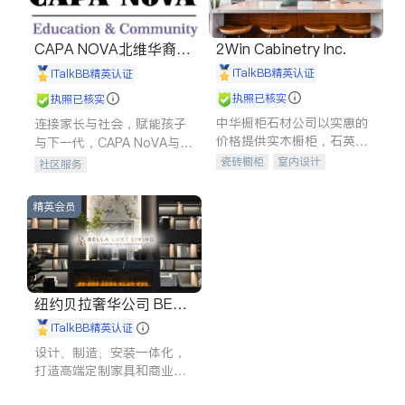
CAPA NOVA北维华裔家
2Win Cabinetry Inc.
长会
iTalkBB精英认证
iTalkBB精英认证
执照已核实
执照已核实
中华橱柜石材公司以实惠的
连接家长与社会，赋能孩子
价格提供实木橱柜，石英石
与下一代，CAPA NoVA与您
台面，多种优质不锈钢水
携手建设包容、公平、充满
瓷砖橱柜
室内设计
社区服务
槽、水龙头与抽油烟机。品
希望的社区。
建筑设计
卫浴洁具
质厨房，家的选择。
室内装修
精英会员
纽约贝拉奢华公司 BELL
A LUXE
iTalkBB精英认证
设计、制造、安装一体化，
打造高端定制家具和商业空
间