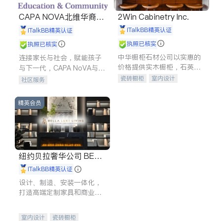
CAPA NOVA北维华裔家
2Win Cabinetry Inc.
长会
iTalkBB精英认证
iTalkBB精英认证
执照已核实
执照已核实
中华橱柜石材公司以实惠的
连接家长与社会，赋能孩子
价格提供实木橱柜，石英石
与下一代，CAPA NoVA与您
台面，多种优质不锈钢水
携手建设包容、公平、充满
瓷砖橱柜
室内设计
社区服务
槽、水龙头与抽油烟机。品
希望的社区。
建筑设计
卫浴洁具
质厨房，家的选择。
室内装修
精英会员
纽约贝拉奢华公司 BELL
A LUXE
iTalkBB精英认证
设计、制造、安装一体化，
打造高端定制家具和商业空
间
室内设计
瓷砖橱柜