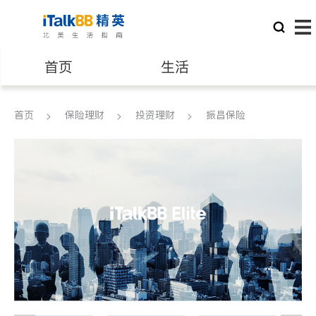
首页
生活
医生
律师
首页
保险理财
投资理财
振昌保险
保险理财
房地产租售
建筑装修
教育
养老
非盈利组织