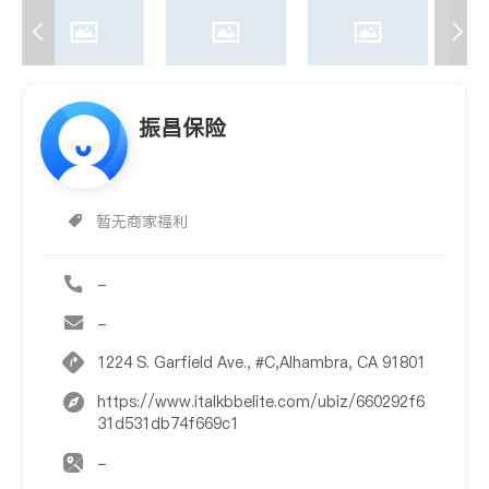
振昌保险
暂无商家福利
-
-
1224 S. Garfield Ave., #C,Alhambra, CA 91801
https://www.italkbbelite.com/ubiz/660292f6
31d531db74f669c1
-