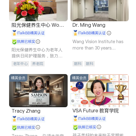
阳光保健养生中心 World
Dr. Ming Wang
shine
iTalkBB精英认证
iTalkBB精英认证
Wang Vision Institute has
执照已核实
more than 30 years
阳光保健养生中心为老年人
experience in
提供日间护理服务，致力于
通过持续的护理创新来有效
老年中心
养老院
眼科
眼科
提升老年人的生活质量。
精英会员
精英会员
VSA Future 教育学院
Tracy Zhang
iTalkBB精英认证
iTalkBB精英认证
执照已核实
执照已核实
孩子美好的未来始于早期能
Tracy Zhang - 引领大华府