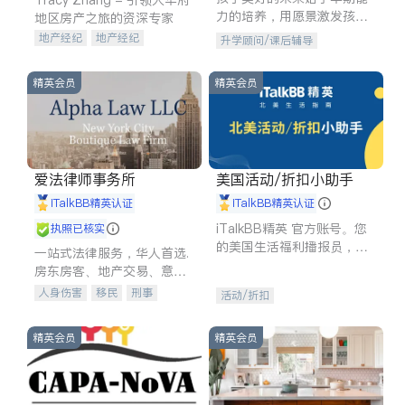
力的培养，用愿景激发孩子
地区房产之旅的资深专家
的学习潜力和动力。理念：
地产经纪
地产经纪
升学顾问/课后辅导
拥有成长型心态是成功的基
地产投资
商业地产
石。
商铺租售
开发商建商
精英会员
精英会员
爱法律师事务所
美国活动/折扣小助手
iTalkBB精英认证
iTalkBB精英认证
iTalkBB精英 官方账号。您
执照已核实
的美国生活福利播报员，精
一站式法律服务，华人首选.
选独家折扣、本地活动与专
房东房客、地产交易、意外
业讲座，第一时间享受您的
伤害、车祸重伤、商业诉
人身伤害
移民
刑事
活动/折扣
专属福利。
讼、商标注册、移民信托、
车祸理赔
民事
房地产
建筑合同、刑事案件全包办
信托/遗嘱
商业
商标注册
精英会员
精英会员
索赔
律师-其它
保释