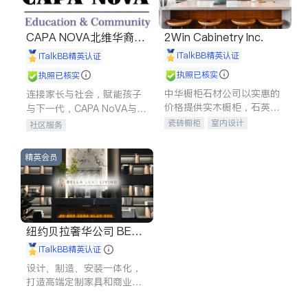
CAPA NOVA北维华裔家
2Win Cabinetry Inc.
长会
iTalkBB精英认证
iTalkBB精英认证
执照已核实
执照已核实
中华橱柜石材公司以实惠的
连接家长与社会，赋能孩子
价格提供实木橱柜，石英石
与下一代，CAPA NoVA与您
台面，多种优质不锈钢水
携手建设包容、公平、充满
瓷砖橱柜
室内设计
社区服务
槽、水龙头与抽油烟机。品
希望的社区。
建筑设计
卫浴洁具
质厨房，家的选择。
室内装修
精英会员
纽约贝拉奢华公司 BELL
A LUXE
iTalkBB精英认证
设计、制造、安装一体化，
打造高端定制家具和商业空
间