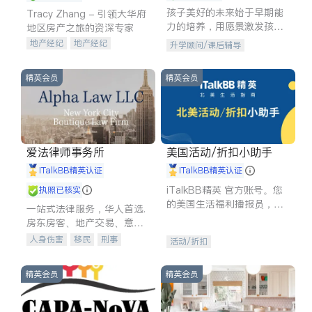
孩子美好的未来始于早期能
Tracy Zhang - 引领大华府
力的培养，用愿景激发孩子
地区房产之旅的资深专家
的学习潜力和动力。理念：
地产经纪
地产经纪
升学顾问/课后辅导
拥有成长型心态是成功的基
地产投资
商业地产
石。
商铺租售
开发商建商
精英会员
精英会员
爱法律师事务所
美国活动/折扣小助手
iTalkBB精英认证
iTalkBB精英认证
iTalkBB精英 官方账号。您
执照已核实
的美国生活福利播报员，精
一站式法律服务，华人首选.
选独家折扣、本地活动与专
房东房客、地产交易、意外
业讲座，第一时间享受您的
伤害、车祸重伤、商业诉
人身伤害
移民
刑事
活动/折扣
专属福利。
讼、商标注册、移民信托、
车祸理赔
民事
房地产
建筑合同、刑事案件全包办
信托/遗嘱
商业
商标注册
精英会员
精英会员
索赔
律师-其它
保释