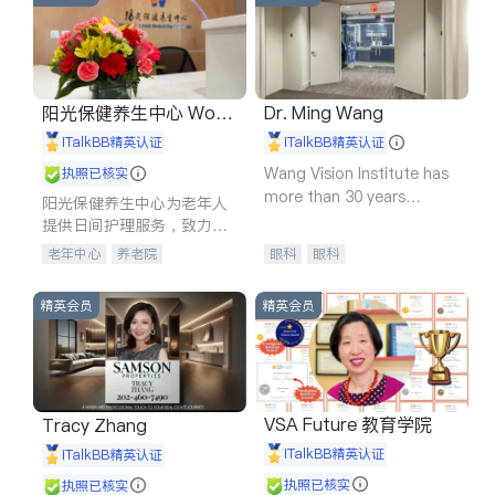
阳光保健养生中心 World
Dr. Ming Wang
shine
iTalkBB精英认证
iTalkBB精英认证
Wang Vision Institute has
执照已核实
more than 30 years
阳光保健养生中心为老年人
experience in
提供日间护理服务，致力于
通过持续的护理创新来有效
老年中心
养老院
眼科
眼科
提升老年人的生活质量。
精英会员
精英会员
VSA Future 教育学院
Tracy Zhang
iTalkBB精英认证
iTalkBB精英认证
执照已核实
执照已核实