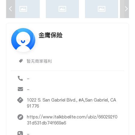
金鹰保险
暂无商家福利
-
-
1022 S. San Gabriel Blvd., #A,San Gabriel, CA
91776
https://www.italkbbelite.com/ubiz/660292f0
31d531db74f669a6
-