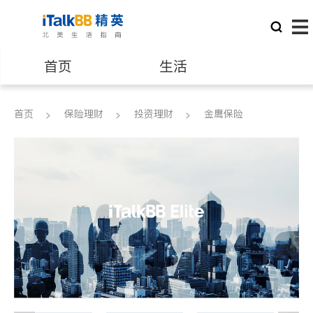
首页
生活
医生
律师
首页
保险理财
投资理财
金鹰保险
保险理财
房地产租售
建筑装修
教育
养老
非盈利组织