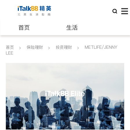
首页
生活
医生
律师
首页
保险理财
投资理财
METLIFE/JENNY
LEE
保险理财
房地产租售
建筑装修
教育
养老
非盈利组织