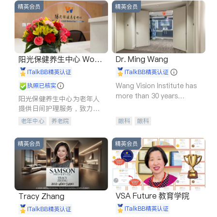
精英会员
精英会员
阳光保健养生中心 World
Dr. Ming Wang
shine
iTalkBB精英认证
iTalkBB精英认证
Wang Vision Institute has
执照已核实
more than 30 years
阳光保健养生中心为老年人
experience in
提供日间护理服务，致力于
通过持续的护理创新来有效
老年中心
养老院
眼科
眼科
提升老年人的生活质量。
精英会员
精英会员
VSA Future 教育学院
Tracy Zhang
iTalkBB精英认证
iTalkBB精英认证