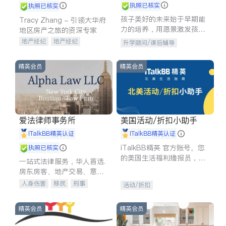
执照已核实
执照已核实
孩子美好的未来始于早期能
Tracy Zhang - 引领大华府
力的培养，用愿景激发孩子
地区房产之旅的资深专家
的学习潜力和动力。理念：
地产经纪
地产经纪
升学顾问/课后辅导
拥有成长型心态是成功的基
地产投资
商业地产
石。
商铺租售
开发商建商
精英会员
精英会员
爱法律师事务所
美国活动/折扣小助手
iTalkBB精英认证
iTalkBB精英认证
iTalkBB精英 官方账号。您
执照已核实
的美国生活福利播报员，精
一站式法律服务，华人首选.
选独家折扣、本地活动与专
房东房客、地产交易、意外
业讲座，第一时间享受您的
伤害、车祸重伤、商业诉
人身伤害
移民
刑事
活动/折扣
专属福利。
讼、商标注册、移民信托、
车祸理赔
民事
房地产
建筑合同、刑事案件全包办
信托/遗嘱
商业
商标注册
精英会员
精英会员
索赔
律师-其它
保释