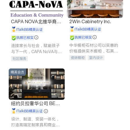
CAPA NOVA北维华裔家
2Win Cabinetry Inc.
长会
iTalkBB精英认证
iTalkBB精英认证
执照已核实
执照已核实
中华橱柜石材公司以实惠的
连接家长与社会，赋能孩子
价格提供实木橱柜，石英石
与下一代，CAPA NoVA与您
台面，多种优质不锈钢水
携手建设包容、公平、充满
瓷砖橱柜
室内设计
社区服务
槽、水龙头与抽油烟机。品
希望的社区。
建筑设计
卫浴洁具
质厨房，家的选择。
室内装修
精英会员
纽约贝拉奢华公司 BELL
A LUXE
iTalkBB精英认证
设计、制造、安装一体化，
打造高端定制家具和商业空