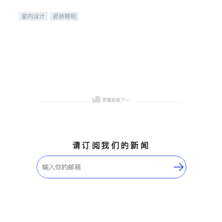
间
室内设计
瓷砖橱柜
卫浴洁具
地板建材
售前软装staging
室内装修
请订阅我们的新闻