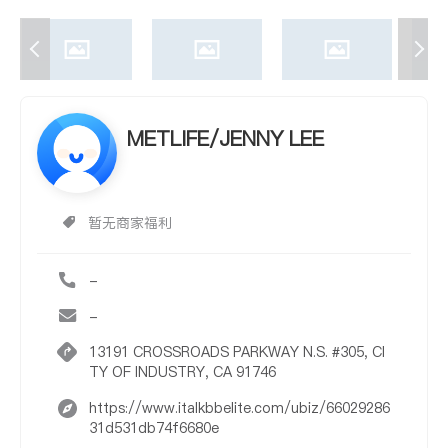
METLIFE/JENNY LEE
暂无商家福利
-
-
13191 CROSSROADS PARKWAY N.S. #305, CI
TY OF INDUSTRY, CA 91746
https://www.italkbbelite.com/ubiz/66029286
31d531db74f6680e