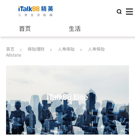
首页
生活
医生
律师
首页
保险理财
人寿保险
人寿保险
Allstate
保险理财
房地产租售
建筑装修
教育
养老
非盈利组织