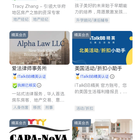
孩子美好的未来始于早期能
Tracy Zhang - 引领大华府
力的培养，用愿景激发孩子
地区房产之旅的资深专家
的学习潜力和动力。理念：
地产经纪
地产经纪
升学顾问/课后辅导
拥有成长型心态是成功的基
地产投资
商业地产
石。
商铺租售
开发商建商
精英会员
精英会员
爱法律师事务所
美国活动/折扣小助手
iTalkBB精英认证
iTalkBB精英认证
iTalkBB精英 官方账号。您
执照已核实
的美国生活福利播报员，精
一站式法律服务，华人首选.
选独家折扣、本地活动与专
房东房客、地产交易、意外
业讲座，第一时间享受您的
伤害、车祸重伤、商业诉
人身伤害
移民
刑事
活动/折扣
专属福利。
讼、商标注册、移民信托、
车祸理赔
民事
房地产
建筑合同、刑事案件全包办
信托/遗嘱
商业
商标注册
精英会员
精英会员
索赔
律师-其它
保释