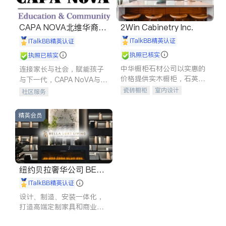
CAPA NOVA北维华裔家
2Win Cabinetry Inc.
长会
iTalkBB精英认证
iTalkBB精英认证
执照已核实
执照已核实
中华橱柜石材公司以实惠的
连接家长与社会，赋能孩子
价格提供实木橱柜，石英石
与下一代，CAPA NoVA与您
台面，多种优质不锈钢水
携手建设包容、公平、充满
瓷砖橱柜
室内设计
社区服务
槽、水龙头与抽油烟机。品
希望的社区。
建筑设计
卫浴洁具
质厨房，家的选择。
室内装修
精英会员
纽约贝拉奢华公司 BELL
A LUXE
iTalkBB精英认证
设计、制造、安装一体化，
打造高端定制家具和商业空
间