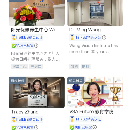
阳光保健养生中心 World
Dr. Ming Wang
shine
iTalkBB精英认证
iTalkBB精英认证
Wang Vision Institute has
执照已核实
more than 30 years
阳光保健养生中心为老年人
experience in
提供日间护理服务，致力于
通过持续的护理创新来有效
老年中心
养老院
眼科
眼科
提升老年人的生活质量。
精英会员
精英会员
VSA Future 教育学院
Tracy Zhang
iTalkBB精英认证
iTalkBB精英认证
执照已核实
执照已核实