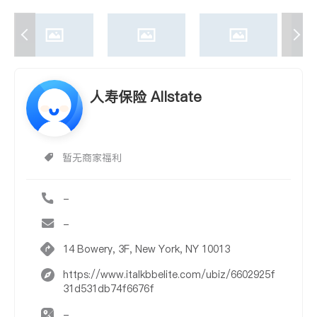
人寿保险 Allstate
暂无商家福利
-
-
14 Bowery, 3F, New York, NY 10013
https://www.italkbbelite.com/ubiz/6602925f
31d531db74f6676f
-