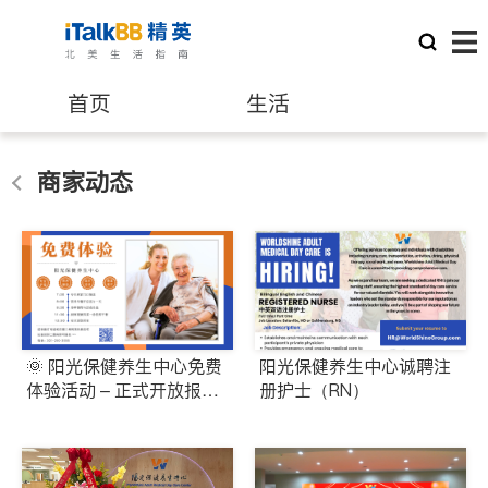
首页
生活
医生
律师
商家动态
保险理财
房地产租售
建筑装修
教育
🌞 阳光保健养生中心免费
阳光保健养生中心诚聘注
养老
非盈利组织
体验活动 – 正式开放报
册护士（RN）
名！