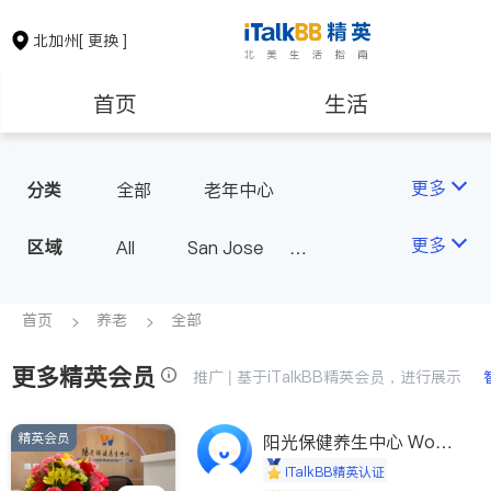
北加州
[ 更换 ]
首页
生活
医生
律师
更多
分类
全部
老年中心
保险理财
房地产租售
更多
区域
All
San Jose
San Francisco
银行贷款
会计师
Fremont & Oakland
首页
养老
全部
Sacramento
更多精英会员
建筑装修
教育
推广 | 基于iTalkBB精英会员，进行展示
精英会员
养老
非盈利组织
阳光保健养生中心 World
shine
iTalkBB精英认证