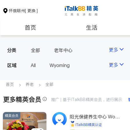
怀俄明州
[ 更换 ]
首页
生活
医生
律师
更多
分类
全部
老年中心
房地产租售
建筑装修
更多
区域
All
Wyoming
教育
养老
首页
养老
全部
更多精英会员
非盈利组织
推广 | 基于iTalkBB精英会员，进行展示
精英会员
阳光保健养生中心 World
shine
iTalkBB精英认证