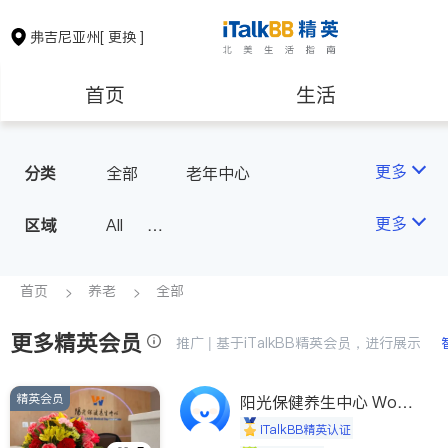
弗吉尼亚州
[ 更换 ]
首页
生活
医生
律师
更多
分类
全部
老年中心
保险理财
房地产租售
更多
区域
All
North Virginia (Washington, D.
银行贷款
会计师
C.)
首页
养老
全部
Richmond
更多精英会员
建筑装修
教育
推广 | 基于iTalkBB精英会员，进行展示
Roanoke & Lynchburg
Virginia Beach
精英会员
养老
阳光保健养生中心 World
非盈利组织
shine
iTalkBB精英认证