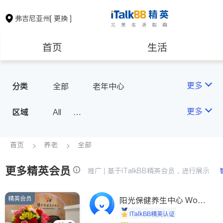
弗吉尼亚州
[ 更换 ]
首页
生活
医生
律师
更多
分类
全部
老年中心
保险理财
房地产租售
更多
区域
All
North Virginia (Washington, D.
银行贷款
会计师
C.)
首页
养老
全部
Richmond
更多精英会员
建筑装修
教育
推广 | 基于iTalkBB精英会员，进行展示
Roanoke & Lynchburg
Virginia Beach
精英会员
养老
阳光保健养生中心 World
非盈利组织
shine
iTalkBB精英认证