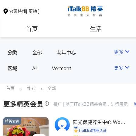
佛蒙特州
[ 更换 ]
首页
生活
医生
律师
更多
分类
全部
老年中心
房地产租售
建筑装修
更多
区域
All
Vermont
教育
养老
首页
养老
全部
更多精英会员
非盈利组织
推广 | 基于iTalkBB精英会员，进行展示
精英会员
阳光保健养生中心 World
shine
iTalkBB精英认证