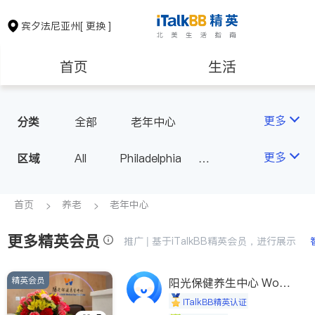
宾夕法尼亚州
[ 更换 ]
首页
生活
医生
律师
更多
分类
全部
老年中心
保险理财
房地产租售
更多
区域
All
Philadelphia
Pittsburgh
银行贷款
会计师
PA - Other Cities
首页
养老
老年中心
更多精英会员
建筑装修
教育
推广 | 基于iTalkBB精英会员，进行展示
精英会员
养老
阳光保健养生中心 World
非盈利组织
shine
iTalkBB精英认证