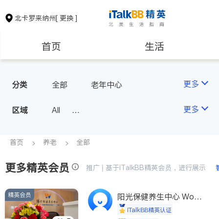
北卡罗来纳州
[ 更换 ]
首页
生活
医生
律师
更多
分类
全部
老年中心
房地产租售
建筑装修
更多
区域
All
North Carolina - Raleigh
教育
养老
首页
养老
全部
更多精英会员
非盈利组织
推广 | 基于iTalkBB精英会员，进行展示
精英会员
阳光保健养生中心 World
shine
iTalkBB精英认证