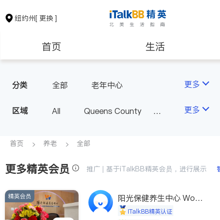
纽约州
[ 更换 ]
首页
生活
医生
律师
更多
分类
全部
老年中心
保险理财
房地产租售
更多
区域
All
Queens County
Kings County
New York
银行贷款
会计师
Long Island
Bronx County
首页
养老
全部
Staten Island
更多精英会员
建筑装修
教育
推广 | 基于iTalkBB精英会员，进行展示
Buffalo & Syracuse
Westchester County & Orange
精英会员
养老
非盈利组织
阳光保健养生中心 World
County
shine
iTalkBB精英认证
Albany