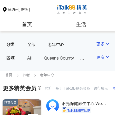
纽约州
[ 更换 ]
首页
生活
医生
律师
更多
分类
全部
老年中心
保险理财
房地产租售
更多
区域
All
Queens County
Kings County
New York
银行贷款
会计师
Long Island
Bronx County
首页
养老
老年中心
Staten Island
更多精英会员
建筑装修
教育
推广 | 基于iTalkBB精英会员，进行展示
Buffalo & Syracuse
Westchester County & Orange
精英会员
养老
非盈利组织
阳光保健养生中心 World
County
shine
iTalkBB精英认证
Albany