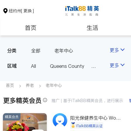
纽约州
[ 更换 ]
首页
生活
医生
律师
更多
分类
全部
老年中心
保险理财
房地产租售
更多
区域
All
Queens County
Kings County
New York
银行贷款
会计师
Long Island
Bronx County
首页
养老
老年中心
Staten Island
更多精英会员
建筑装修
教育
推广 | 基于iTalkBB精英会员，进行展示
Buffalo & Syracuse
Westchester County & Orange
精英会员
养老
非盈利组织
阳光保健养生中心 World
County
shine
iTalkBB精英认证
Albany