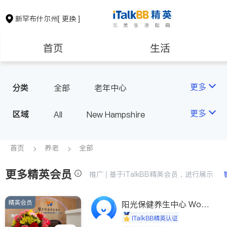
新罕布什尔州
[ 更换 ]
首页
生活
医生
律师
更多
分类
全部
老年中心
保险理财
房地产租售
更多
区域
All
New Hampshire
建筑装修
教育
首页
养老
全部
更多精英会员
养老
非盈利组织
推广 | 基于iTalkBB精英会员，进行展示
精英会员
阳光保健养生中心 World
shine
iTalkBB精英认证