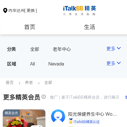
内华达州
[ 更换 ]
首页
生活
医生
律师
更多
分类
全部
老年中心
保险理财
房地产租售
更多
区域
All
Nevada
会计师
建筑装修
首页
养老
全部
更多精英会员
教育
养老
推广 | 基于iTalkBB精英会员，进行展示
精英会员
非盈利组织
阳光保健养生中心 World
shine
iTalkBB精英认证