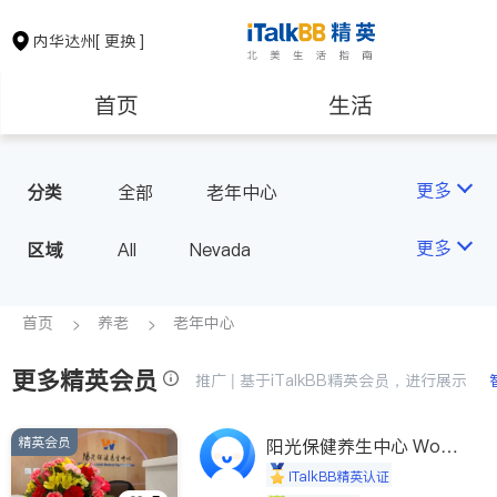
内华达州
[ 更换 ]
首页
生活
医生
律师
更多
分类
全部
老年中心
保险理财
房地产租售
更多
区域
All
Nevada
会计师
建筑装修
首页
养老
老年中心
更多精英会员
教育
养老
推广 | 基于iTalkBB精英会员，进行展示
精英会员
非盈利组织
阳光保健养生中心 World
shine
iTalkBB精英认证