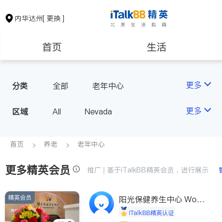
内华达州
[ 更换 ]
首页
生活
医生
律师
更多
分类
全部
老年中心
保险理财
房地产租售
更多
区域
All
Nevada
会计师
建筑装修
首页
养老
老年中心
更多精英会员
教育
养老
推广 | 基于iTalkBB精英会员，进行展示
精英会员
非盈利组织
阳光保健养生中心 World
shine
iTalkBB精英认证