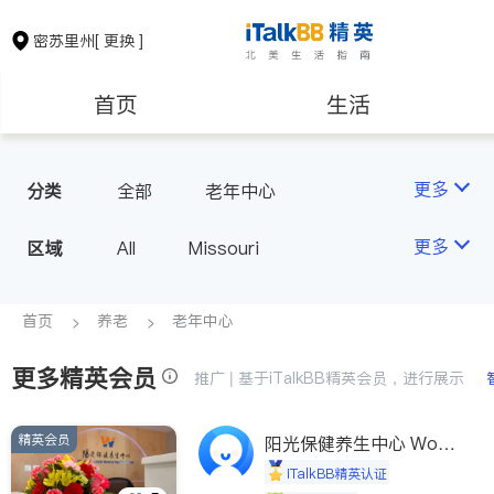
密苏里州
[ 更换 ]
首页
生活
医生
律师
更多
分类
全部
老年中心
房地产租售
建筑装修
更多
区域
All
Missouri
教育
养老
首页
养老
老年中心
更多精英会员
非盈利组织
推广 | 基于iTalkBB精英会员，进行展示
精英会员
阳光保健养生中心 World
shine
iTalkBB精英认证