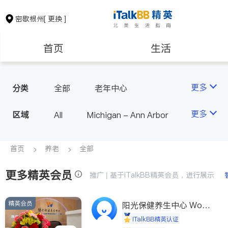
密歇根州
[ 更换 ]
首页
生活
医生
律师
更多
分类
全部
老年中心
房地产租售
建筑装修
更多
区域
All
Michigan - Ann Arbor
教育
养老
首页
养老
全部
更多精英会员
非盈利组织
推广 | 基于iTalkBB精英会员，进行展示
精英会员
阳光保健养生中心 World
shine
iTalkBB精英认证