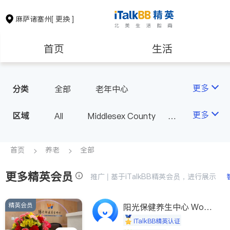
麻萨诸塞州
[ 更换 ]
首页
生活
医生
律师
更多
分类
全部
老年中心
保险理财
房地产租售
更多
区域
All
Middlesex County
Suffolk County - Boston
银行贷款
会计师
Norfolk County - Quincy
首页
养老
全部
MA - Other County
更多精英会员
建筑装修
教育
推广 | 基于iTalkBB精英会员，进行展示
精英会员
养老
非盈利组织
阳光保健养生中心 World
shine
iTalkBB精英认证