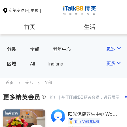
印第安纳州
[ 更换 ]
首页
生活
医生
律师
更多
分类
全部
老年中心
房地产租售
会计师
更多
区域
All
Indiana
建筑装修
教育
首页
养老
全部
更多精英会员
养老
非盈利组织
推广 | 基于iTalkBB精英会员，进行展示
精英会员
阳光保健养生中心 World
shine
iTalkBB精英认证