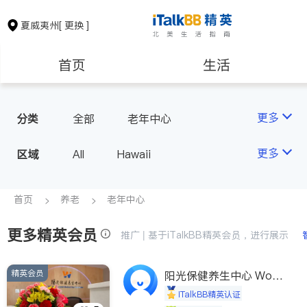
夏威夷州
[ 更换 ]
首页
生活
医生
律师
更多
分类
全部
老年中心
房地产租售
建筑装修
更多
区域
All
Hawaii
教育
养老
首页
养老
老年中心
更多精英会员
非盈利组织
推广 | 基于iTalkBB精英会员，进行展示
精英会员
阳光保健养生中心 World
shine
iTalkBB精英认证