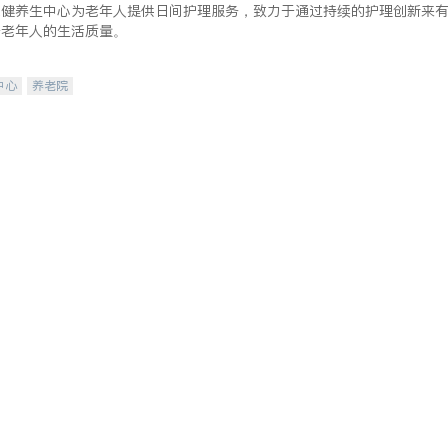
保健养生中心为老年人提供日间护理服务，致力于通过持续的护理创新来
升老年人的生活质量。
中心
养老院