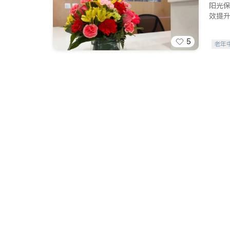
阳光
效提
5
老年