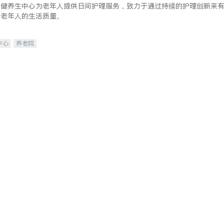
保健养生中心为老年人提供日间护理服务，致力于通过持续的护理创新来
升老年人的生活质量。
中心
养老院