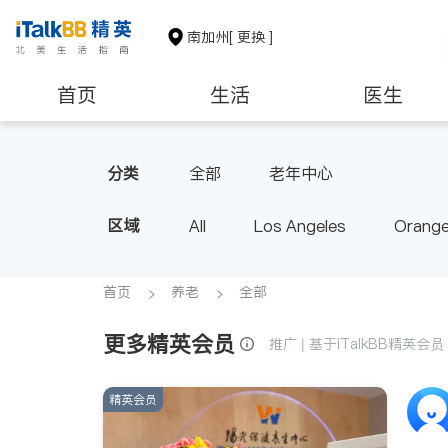
南加州
[ 更换 ]
首页
生活
医生
建筑装修
教育
养老
分类
全部
老年中心
区域
All
Los Angeles
Orange
Diamond Bar & Covina
Rowla
Inyo & San Bernardino
Rivers
首页
养老
全部
更多精英会员
推广 | 基于iTalkBB精英
精英会员