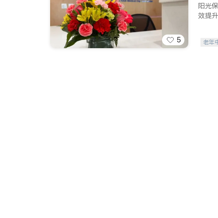
阳光
效提
5
老年