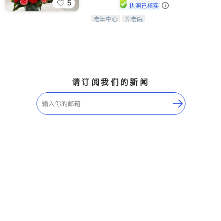
5
执照已核实
ties
老年中心
养老院
阳光保健养生中心为老年人提供日间护
San Diego
理服务，致力于通过持续的护理创新来
有效提升老年人的生活质量。
Inyo & San Bernardino
Riverside
Santa Barbara & Monterey
请订阅我们的新闻