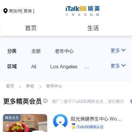
南加州
[ 更换 ]
首页
生活
医生
律师
更多
分类
全部
老年中心
保险理财
房地产租售
更多
区域
All
Los Angeles
Orange County - Irvine
银行贷款
会计师
Alhambra & San Gabriel
首页
养老
老年中心
Arcadia & Rosemead
更多精英会员
建筑装修
教育
推广 | 基于iTalkBB精英会员，进行展示
Diamond Bar & Covina
Rowland Heights & Hacienda H
精英会员
养老
非盈利组织
阳光保健养生中心 World
eights
shine
iTalkBB精英认证
Los Angeles County - Other Ci