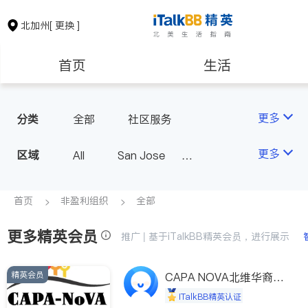
北加州
[ 更换 ]
首页
生活
医生
律师
更多
分类
全部
社区服务
保险理财
房地产租售
更多
区域
All
San Jose
San Francisco
银行贷款
会计师
Fremont & Oakland
首页
非盈利组织
全部
Sacramento
更多精英会员
建筑装修
教育
推广 | 基于iTalkBB精英会员，进行展示
精英会员
养老
非盈利组织
CAPA NOVA北维华裔家
长会
iTalkBB精英认证