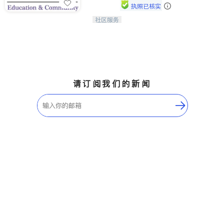
执照已核实
社区服务
连接家长与社会，赋能孩子与下一代，
CAPA NoVA与您携手建设包容、公
平、充满希望的社区。
请订阅我们的新闻