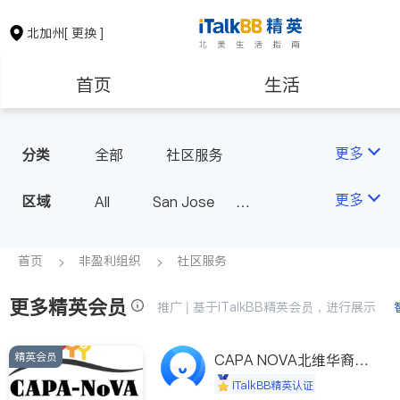
北加州
[ 更换 ]
首页
生活
医生
律师
更多
分类
全部
社区服务
保险理财
房地产租售
更多
区域
All
San Jose
San Francisco
银行贷款
会计师
Fremont & Oakland
首页
非盈利组织
社区服务
Sacramento
更多精英会员
建筑装修
教育
推广 | 基于iTalkBB精英会员，进行展示
精英会员
养老
非盈利组织
CAPA NOVA北维华裔家
长会
iTalkBB精英认证