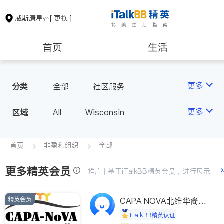
威斯康星州
[ 更换 ]
首页
生活
医生
律师
更多
分类
全部
社区服务
房地产租售
建筑装修
更多
区域
All
Wisconsin
教育
养老
首页
非盈利组织
全部
更多精英会员
非盈利组织
推广 | 基于iTalkBB精英会员，进行展示
精英会员
CAPA NOVA北维华裔家
长会
iTalkBB精英认证