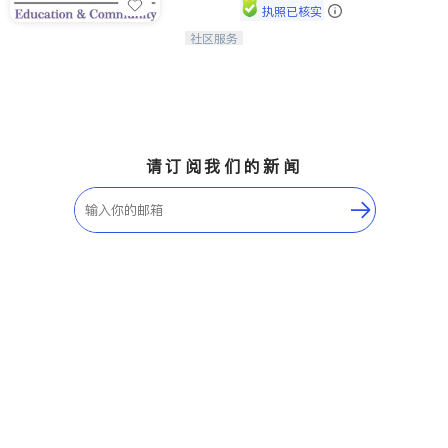
执照已核实
社区服务
连接家长与社会，赋能孩子与下一代，
CAPA NoVA与您携手建设包容、公
平、充满希望的社区。
请订阅我们的新闻