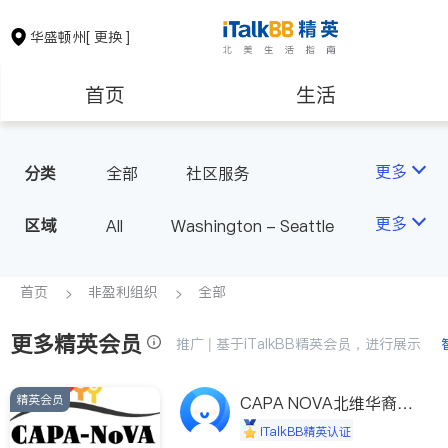
华盛顿州
[ 更换 ]
首页
生活
医生
律师
更多
分类
全部
社区服务
房地产租售
银行贷款
更多
区域
All
Washington - Seattle
会计师
建筑装修
首页
非盈利组织
全部
更多精英会员
教育
养老
推广 | 基于iTalkBB精英会员，进行展示
精英会员
非盈利组织
CAPA NOVA北维华裔家
长会
iTalkBB精英认证