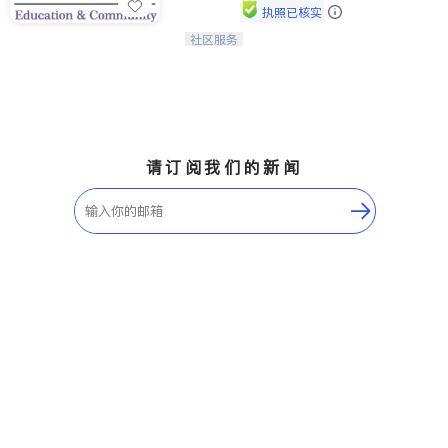
执照已核实
社区服务
连接家长与社会，赋能孩子与下一代，
CAPA NoVA与您携手建设包容、公
平、充满希望的社区。
请订阅我们的新闻