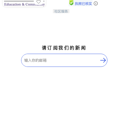
执照已核实
社区服务
连接家长与社会，赋能孩子与下一代，
CAPA NoVA与您携手建设包容、公
平、充满希望的社区。
请订阅我们的新闻