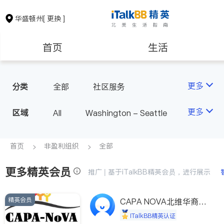
华盛顿州
[ 更换 ]
首页
生活
医生
律师
更多
分类
全部
社区服务
房地产租售
银行贷款
更多
区域
All
Washington - Seattle
会计师
建筑装修
首页
非盈利组织
全部
更多精英会员
教育
养老
推广 | 基于iTalkBB精英会员，进行展示
精英会员
非盈利组织
CAPA NOVA北维华裔家
长会
iTalkBB精英认证