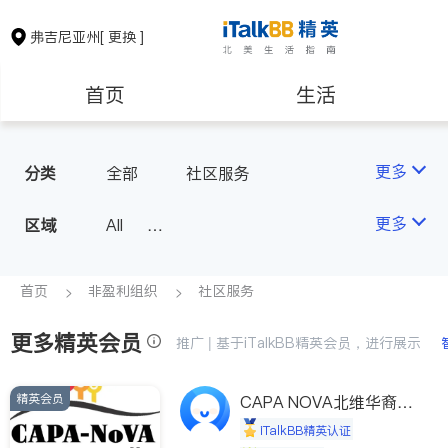
弗吉尼亚州
[ 更换 ]
首页
生活
医生
律师
更多
分类
全部
社区服务
保险理财
房地产租售
更多
区域
All
North Virginia (Washington, D.
银行贷款
会计师
C.)
首页
非盈利组织
社区服务
Richmond
更多精英会员
建筑装修
教育
推广 | 基于iTalkBB精英会员，进行展示
Roanoke & Lynchburg
Virginia Beach
精英会员
养老
CAPA NOVA北维华裔家
非盈利组织
长会
iTalkBB精英认证