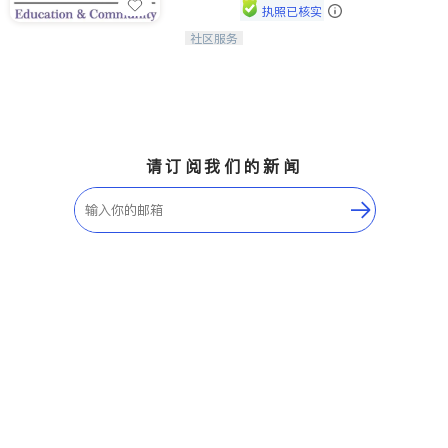
执照已核实
社区服务
连接家长与社会，赋能孩子与下一代，
CAPA NoVA与您携手建设包容、公
平、充满希望的社区。
请订阅我们的新闻