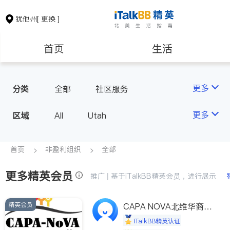
犹他州
[ 更换 ]
首页
生活
医生
律师
更多
分类
全部
社区服务
房地产租售
建筑装修
更多
区域
All
Utah
教育
养老
首页
非盈利组织
全部
更多精英会员
非盈利组织
推广 | 基于iTalkBB精英会员，进行展示
精英会员
CAPA NOVA北维华裔家
长会
iTalkBB精英认证