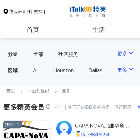
德克萨斯州
[ 更换 ]
首页
生活
医生
律师
更多
分类
全部
社区服务
保险理财
房地产租售
更多
区域
All
Houston
Dallas
Austin
San Antonio
银行贷款
会计师
TX - Other Cities
首页
非盈利组织
全部
更多精英会员
建筑装修
教育
推广 | 基于iTalkBB精英会员，进行展示
精英会员
养老
CAPA NOVA北维华裔家
非盈利组织
长会
iTalkBB精英认证