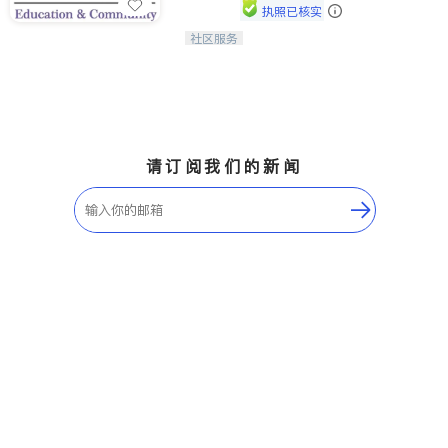
执照已核实
社区服务
连接家长与社会，赋能孩子与下一代，
CAPA NoVA与您携手建设包容、公
平、充满希望的社区。
请订阅我们的新闻