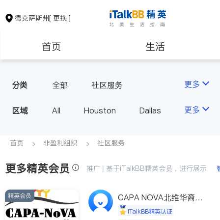
德克萨斯州
[ 更换 ]
首页
生活
医生
律师
更多
分类
全部
社区服务
保险理财
房地产租售
更多
区域
All
Houston
Dallas
Austin
San Antonio
银行贷款
会计师
TX - Other Cities
首页
非盈利组织
社区服务
更多精英会员
建筑装修
教育
推广 | 基于iTalkBB精英会员，进行展示
精英会员
养老
CAPA NOVA北维华裔家
非盈利组织
长会
iTalkBB精英认证