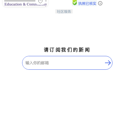
执照已核实
社区服务
连接家长与社会，赋能孩子与下一代，
CAPA NoVA与您携手建设包容、公
平、充满希望的社区。
请订阅我们的新闻