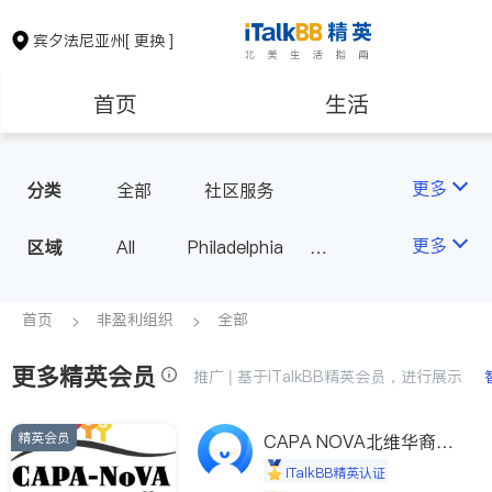
宾夕法尼亚州
[ 更换 ]
首页
生活
医生
律师
更多
分类
全部
社区服务
保险理财
房地产租售
更多
区域
All
Philadelphia
Pittsburgh
银行贷款
会计师
PA - Other Cities
首页
非盈利组织
全部
更多精英会员
建筑装修
教育
推广 | 基于iTalkBB精英会员，进行展示
精英会员
养老
CAPA NOVA北维华裔家
非盈利组织
长会
iTalkBB精英认证