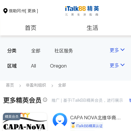
俄勒冈州
[ 更换 ]
首页
生活
医生
律师
更多
分类
全部
社区服务
保险理财
房地产租售
更多
区域
All
Oregon
建筑装修
教育
首页
非盈利组织
全部
更多精英会员
养老
非盈利组织
推广 | 基于iTalkBB精英会员，进行展示
精英会员
CAPA NOVA北维华裔家
长会
iTalkBB精英认证