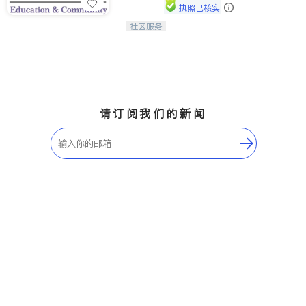
执照已核实
社区服务
连接家长与社会，赋能孩子与下一代，
CAPA NoVA与您携手建设包容、公
平、充满希望的社区。
请订阅我们的新闻