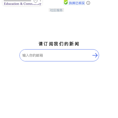
执照已核实
社区服务
连接家长与社会，赋能孩子与下一代，
CAPA NoVA与您携手建设包容、公
平、充满希望的社区。
请订阅我们的新闻