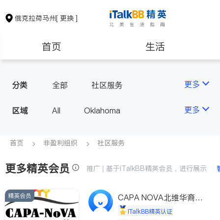
俄克拉荷马州
[ 更换 ]
首页
生活
医生
律师
更多
分类
全部
社区服务
房地产租售
建筑装修
更多
区域
All
Oklahoma
教育
养老
首页
非盈利组织
社区服务
更多精英会员
非盈利组织
推广 | 基于iTalkBB精英会员，进行展示
精英会员
CAPA NOVA北维华裔家
长会
iTalkBB精英认证