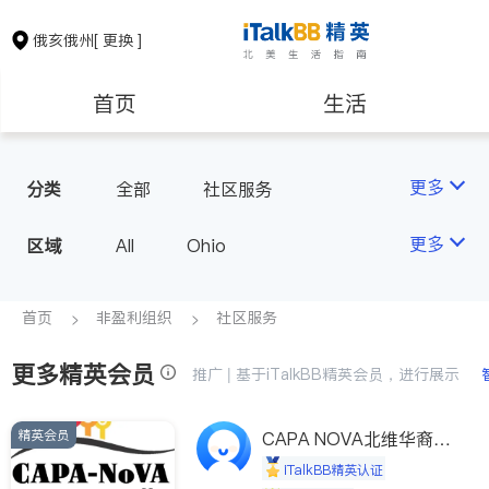
俄亥俄州
[ 更换 ]
首页
生活
医生
律师
更多
分类
全部
社区服务
保险理财
房地产租售
更多
区域
All
Ohio
建筑装修
教育
首页
非盈利组织
社区服务
更多精英会员
养老
非盈利组织
推广 | 基于iTalkBB精英会员，进行展示
精英会员
CAPA NOVA北维华裔家
长会
iTalkBB精英认证