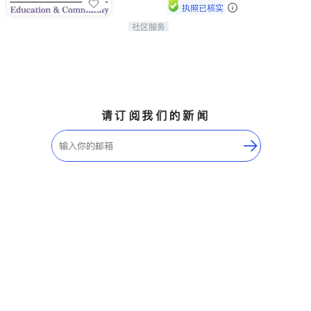
执照已核实
社区服务
连接家长与社会，赋能孩子与下一代，
CAPA NoVA与您携手建设包容、公
平、充满希望的社区。
请订阅我们的新闻