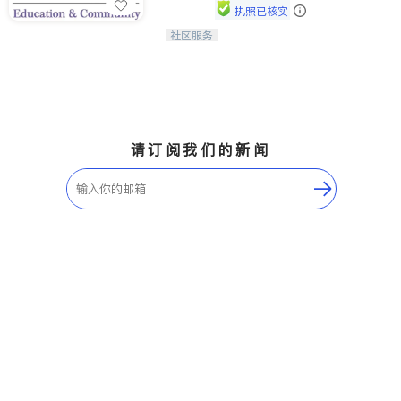
执照已核实
社区服务
连接家长与社会，赋能孩子与下一代，
CAPA NoVA与您携手建设包容、公
平、充满希望的社区。
请订阅我们的新闻