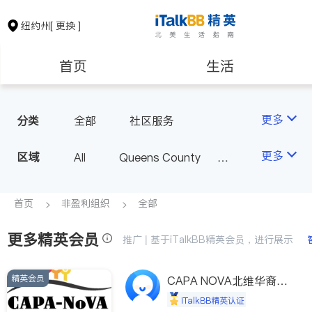
纽约州
[ 更换 ]
首页
生活
医生
律师
更多
分类
全部
社区服务
保险理财
房地产租售
更多
区域
All
Queens County
Kings County
New York
银行贷款
会计师
Long Island
Bronx County
首页
非盈利组织
全部
Staten Island
更多精英会员
建筑装修
教育
推广 | 基于iTalkBB精英会员，进行展示
Buffalo & Syracuse
Westchester County & Orange
精英会员
养老
非盈利组织
CAPA NOVA北维华裔家
County
长会
iTalkBB精英认证
Albany