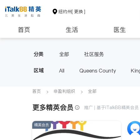
纽约州
[ 更换 ]
首页
生活
医生
建筑装修
教育
养老
分类
全部
社区服务
区域
All
Queens County
Kin
Buffalo & Syracuse
Westche
首页
非盈利组织
全部
更多精英会员
推广 | 基于iTalkBB精英
精英会员