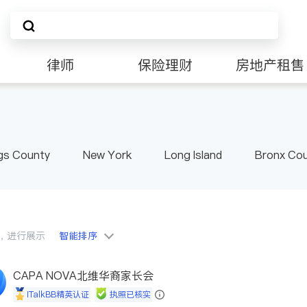
律师
保险理财
房地产租售
非盈利组织
gs County
New York
Long Island
Bronx Co
ster County & Orange County
Albany
会员，进行展示
智能排序
CAPA NOVA北维华裔家长会
iTalkBB精英认证
执照已核实