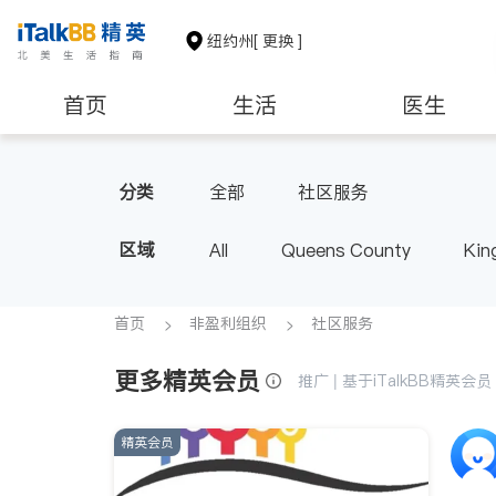
纽约州
[ 更换 ]
首页
生活
医生
建筑装修
教育
养老
分类
全部
社区服务
区域
All
Queens County
Kin
Buffalo & Syracuse
Westche
首页
非盈利组织
社区服务
更多精英会员
推广 | 基于iTalkBB精英
精英会员