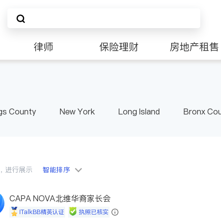
律师
保险理财
房地产租售
非盈利组织
gs County
New York
Long Island
Bronx Co
ster County & Orange County
Albany
会员，进行展示
智能排序
CAPA NOVA北维华裔家长会
iTalkBB精英认证
执照已核实