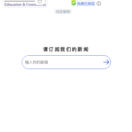
执照已核实
社区服务
连接家长与社会，赋能孩子与下一代，
CAPA NoVA与您携手建设包容、公
平、充满希望的社区。
请订阅我们的新闻