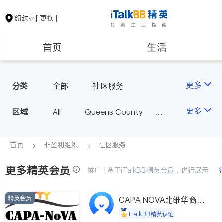
纽约州
[ 更换 ]
首页
生活
医生
律师
更多
分类
全部
社区服务
保险理财
房地产租售
更多
区域
All
Queens County
Kings County
New York
银行贷款
会计师
Long Island
Bronx County
首页
非盈利组织
社区服务
Staten Island
更多精英会员
建筑装修
教育
推广 | 基于iTalkBB精英会员，进行展示
Buffalo & Syracuse
Westchester County & Orange
精英会员
养老
非盈利组织
CAPA NOVA北维华裔家
County
长会
iTalkBB精英认证
Albany