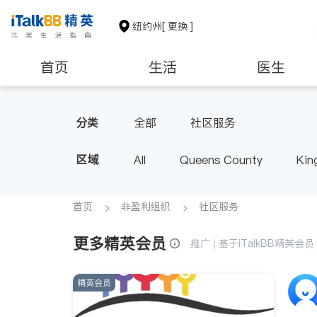
纽约州
[ 更换 ]
首页
生活
医生
建筑装修
教育
养老
分类
全部
社区服务
区域
All
Queens County
Kin
Buffalo & Syracuse
Westche
首页
非盈利组织
社区服务
更多精英会员
推广 | 基于iTalkBB精英
精英会员