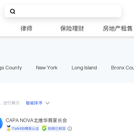
律师
保险理财
房地产租售
非盈利组织
gs County
New York
Long Island
Bronx Co
ster County & Orange County
Albany
会员，进行展示
智能排序
CAPA NOVA北维华裔家长会
iTalkBB精英认证
执照已核实