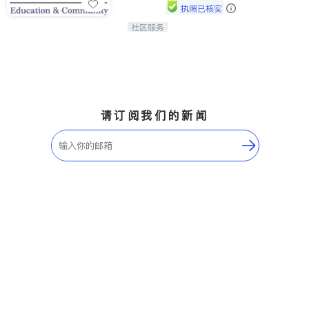
执照已核实
社区服务
连接家长与社会，赋能孩子与下一代，
CAPA NoVA与您携手建设包容、公
平、充满希望的社区。
请订阅我们的新闻