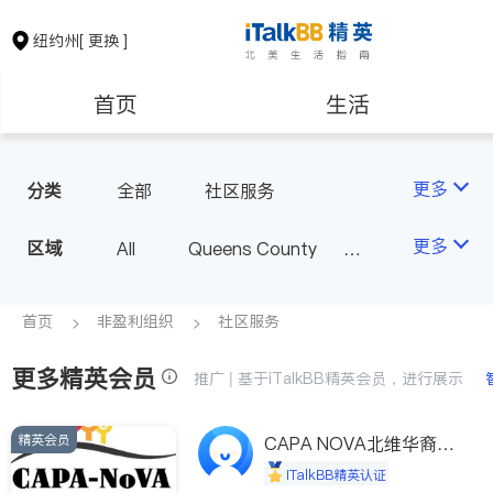
纽约州
[ 更换 ]
首页
生活
医生
律师
更多
分类
全部
社区服务
保险理财
房地产租售
更多
区域
All
Queens County
Kings County
New York
银行贷款
会计师
Long Island
Bronx County
首页
非盈利组织
社区服务
Staten Island
更多精英会员
建筑装修
教育
推广 | 基于iTalkBB精英会员，进行展示
Buffalo & Syracuse
Westchester County & Orange
精英会员
养老
非盈利组织
CAPA NOVA北维华裔家
County
长会
iTalkBB精英认证
Albany