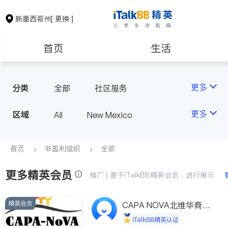
新墨西哥州
[ 更换 ]
首页
生活
医生
律师
更多
分类
全部
社区服务
房地产租售
建筑装修
更多
区域
All
New Mexico
教育
养老
首页
非盈利组织
全部
更多精英会员
非盈利组织
推广 | 基于iTalkBB精英会员，进行展示
精英会员
CAPA NOVA北维华裔家
长会
iTalkBB精英认证