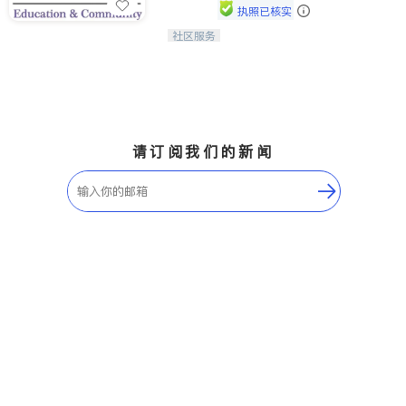
执照已核实
社区服务
连接家长与社会，赋能孩子与下一代，
CAPA NoVA与您携手建设包容、公
平、充满希望的社区。
请订阅我们的新闻